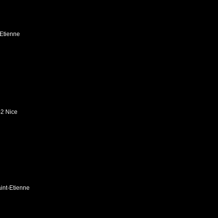
Etienne
-2 Nice
aint-Etienne