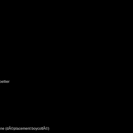
ellier
nne (dÃ©placement boycottÃ©)