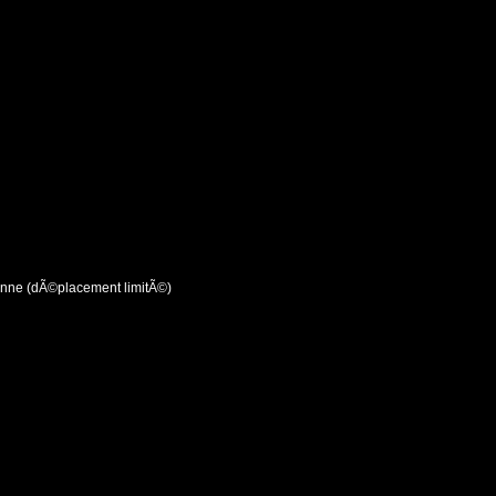
ienne (dÃ©placement limitÃ©)