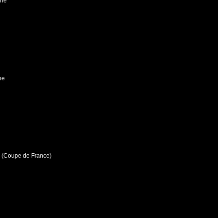
nne
ne
n (Coupe de France)