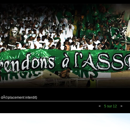
, dÃ©placement interdit)
<
5 sur 12
>