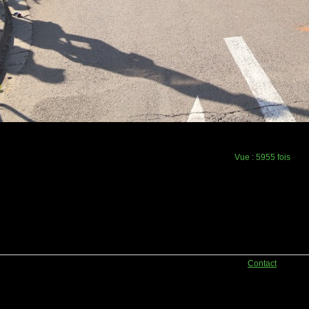
Vue :
5955 fois
Contact